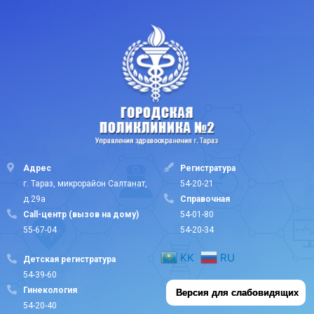
Адрес
Регистратура
г. Тараз, микрорайон Салтанат,
54-20-21
д.29а
Cправочная
Call-центр (вызов на дому)
54-01-80
55-67-04
54-20-34
KK
RU
Детская регистратура
54-39-60
Гинекология
Версия для слабовидящих
54-20-40