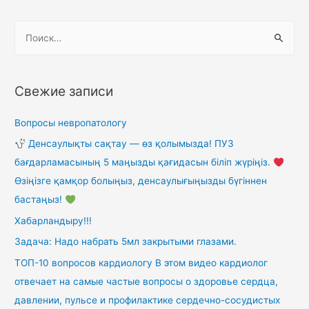
Свежие записи
Вопросы невропатологу
Денсаулықты сақтау — өз қолымызда! ПУЗ
бағдарламасының 5 маңызды қағидасын біліп жүріңіз.
Өзіңізге қамқор болыңыз, денсаулығыңызды бүгіннен
бастаңыз!
Хабарландыру!!!
Задача: Надо набрать 5мл закрытыми глазами.
ТОП-10 вопросов кардиологу В этом видео кардиолог
отвечает на самые частые вопросы о здоровье сердца,
давлении, пульсе и профилактике сердечно-сосудистых