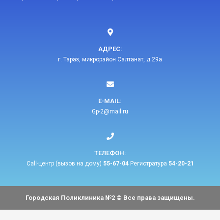
АДРЕС:
г. Тараз, микрорайон Салтанат, д.29а
E-MAIL:​
Gp-2@mail.ru​
ТЕЛЕФОН:​
Call-центр (вызов на дому)
55-67-04
Регистратура
54-20-21
Городская Поликлиника №2 © Все права защищены.