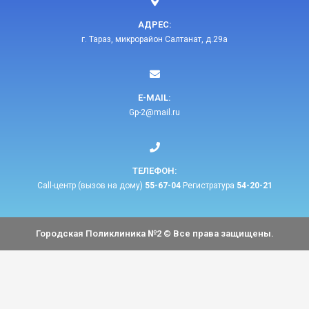
АДРЕС:
г. Тараз, микрорайон Салтанат, д.29а
E-MAIL:​
Gp-2@mail.ru​
ТЕЛЕФОН:​
Call-центр (вызов на дому)
55-67-04
Регистратура
54-20-21
Городская Поликлиника №2 © Все права защищены.