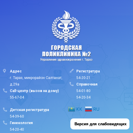
Адрес
Регистратура
г. Тараз, микрорайон Салтанат,
54-20-21
д.29а
Cправочная
Call-центр (вызов на дому)
54-01-80
55-67-04
54-20-34
KK
RU
Детская регистратура
54-39-60
Гинекология
Версия для слабовидящих
54-20-40