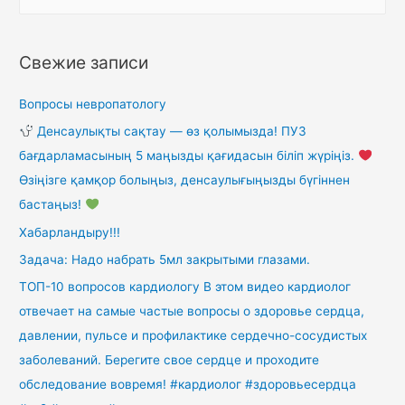
Свежие записи
Вопросы невропатологу
Денсаулықты сақтау — өз қолымызда! ПУЗ
бағдарламасының 5 маңызды қағидасын біліп жүріңіз.
Өзіңізге қамқор болыңыз, денсаулығыңызды бүгіннен
бастаңыз!
Хабарландыру!!!
Задача: Надо набрать 5мл закрытыми глазами.
ТОП-10 вопросов кардиологу В этом видео кардиолог
отвечает на самые частые вопросы о здоровье сердца,
давлении, пульсе и профилактике сердечно-сосудистых
заболеваний. Берегите свое сердце и проходите
обследование вовремя! #кардиолог #здоровьесердца