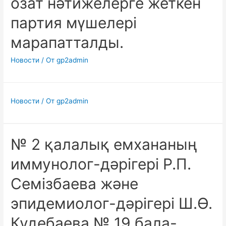
озат нәтижелерге жеткен
партия мүшелері
марапатталды.
Новости
/ От
gp2admin
Новости
/ От
gp2admin
№ 2 қалалық емхананың
иммунолог-дәрігері Р.П.
Семізбаева және
эпидемиолог-дәрігері Ш.Ө.
Кудебаева № 19 бала-