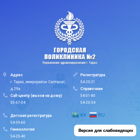
Адрес
Регистратура
г. Тараз, микрорайон Салтанат,
54-20-21
д.29а
Cправочная
Call-центр (вызов на дому)
54-01-80
55-67-04
54-20-34
KK
RU
Детская регистратура
54-39-60
Гинекология
Версия для слабовидящих
54-20-40