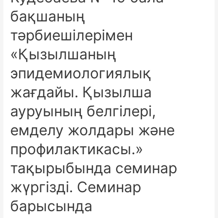
бақшаның
тәрбиешілерімен
«Қызылшаның
эпидемиологиялық
жағдайы. Қызылша
ауруының белгілері,
емделу жолдары және
профилактикасы.»
тақырыбында семинар
жүргізді. Семинар
барысында