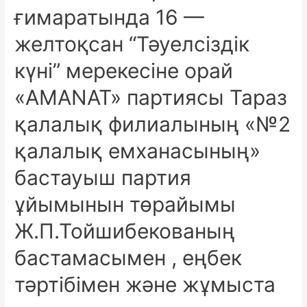
ғимаратында 16 —
желтоқсан “Тәуелсіздік
күні” мерекесіне орай
«AMANAT» партиясы Тараз
қалалық филиалының «№2
қалалық емханасының»
бастауыш партия
ұйымынын төрайымы
Ж.П.Тойшибекованың
бастамасымен , еңбек
тәртібімен және жұмыста