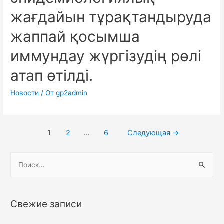
жағдайын тұрақтандыруда
жаппай қосымша
иммундау жүргізудің рөлі
атап өтілді.
Новости
/ От
gp2admin
1
2
…
6
Следующая
→
Свежие записи