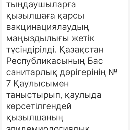
тыңдаушыларға
қызылшаға қарсы
вакцинациялаудың
маңыздылығы жетік
түсіндірілді. Қазақстан
Республикасының Бас
санитарлық дәрігерінің №
7 Қаулысымен
таныстырып, қаулыда
көрсетілгендей
қызылшаның
эпидемиологиялық