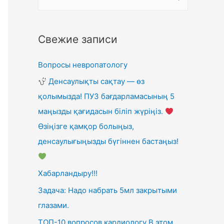
Свежие записи
Вопросы невропатологу
Денсаулықты сақтау — өз
қолымызда! ПУЗ бағдарламасының 5
маңызды қағидасын біліп жүріңіз.
Өзіңізге қамқор болыңыз,
денсаулығыңызды бүгіннен бастаңыз!
Хабарландыру!!!
Задача: Надо набрать 5мл закрытыми
глазами.
ТОП-10 вопросов кардиологу В этом