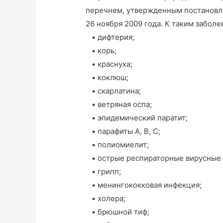
перечнем, утвержденным постановле
26 ноября 2009 года. К таким заболе
• дифтерия;
• корь;
• краснуха;
• коклюш;
• скарлатина;
• ветряная оспа;
• эпидемический паратит;
• парафиты А, В, С;
• полиомиелит;
• острые респираторные вирусные 
• грипп;
• менингококковая инфекция;
• холера;
• брюшной тиф;