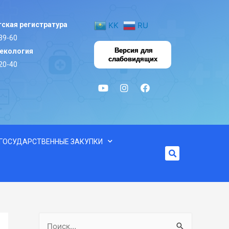
ская регистратура
KK
RU
39-60
Версия для
некология
слабовидящих
20-40
ГОСУДАРСТВЕННЫЕ ЗАКУПКИ