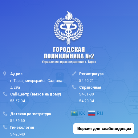
Адрес
Регистратура
г. Тараз, микрорайон Салтанат,
54-20-21
д.29а
Cправочная
Call-центр (вызов на дому)
54-01-80
55-67-04
54-20-34
KK
RU
Детская регистратура
54-39-60
Гинекология
Версия для слабовидящих
54-20-40