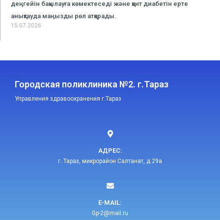
деңгейін бақылауға көмектеседі және қант диабетін ерте
анықтауда маңызды рөл атқарады.
15.07.2026
Городская поликлиника №2. г.Тараз
Управления здравоохранения г.Тараз
АДРЕС:
г. Тараз, микрорайон Салтанат, д.29а
E-MAIL:​
Gp-2@mail.ru​