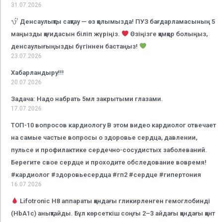
31.07.2026
Денсаулықты сақтау — өз қолымызда! ПУЗ бағдарламасының 5
маңызды қағидасын біліп жүріңіз.
Өзіңізге қамқор болыңыз,
денсаулығыңызды бүгіннен бастаңыз!
23.07.2026
Хабарландыру!!!
20.07.2026
Задача: Надо набрать 5мл закрытыми глазами.
17.07.2026
ТОП-10 вопросов кардиологу В этом видео кардиолог отвечает
на самые частые вопросы о здоровье сердца, давлении,
пульсе и профилактике сердечно-сосудистых заболеваний.
Берегите свое сердце и проходите обследование вовремя!
#кардиолог #здоровьесердца #гп2 #сердце #гипертония
16.07.2026
Lifotronic H8 аппараты қандағы гликирленген гемоглобинді
(HbA1c) анықтайды. Бұл көрсеткіш соңғы 2–3 айдағы қандағы қант