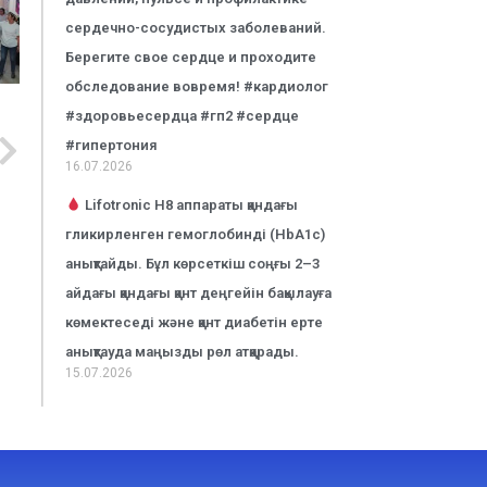
сердечно-сосудистых заболеваний.
Берегите свое сердце и проходите
обследование вовремя! #кардиолог
#здоровьесердца #гп2 #сердце
#гипертония
16.07.2026
Lifotronic H8 аппараты қандағы
гликирленген гемоглобинді (HbA1c)
анықтайды. Бұл көрсеткіш соңғы 2–3
айдағы қандағы қант деңгейін бақылауға
көмектеседі және қант диабетін ерте
анықтауда маңызды рөл атқарады.
15.07.2026