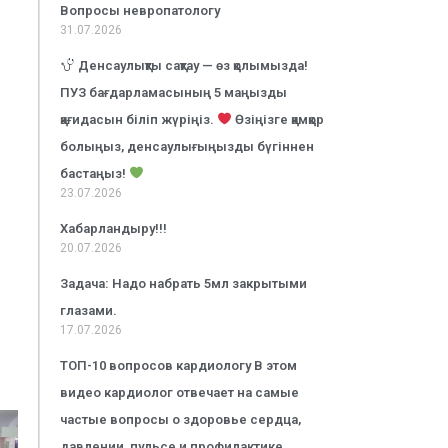
Вопросы невропатологу
31.07.2026
Денсаулықты сақтау — өз қолымызда!
ПУЗ бағдарламасының 5 маңызды
қағидасын біліп жүріңіз.
Өзіңізге қамқор
болыңыз, денсаулығыңызды бүгіннен
бастаңыз!
23.07.2026
Хабарландыру!!!
20.07.2026
Задача: Надо набрать 5мл закрытыми
глазами.
17.07.2026
ТОП-10 вопросов кардиологу В этом
видео кардиолог отвечает на самые
частые вопросы о здоровье сердца,
давлении, пульсе и профилактике