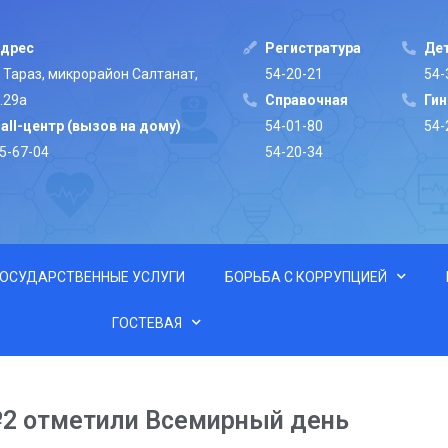
дрес
Регистратура
Дет
. Тараз, микрорайон Салтанат,
54-20-21
54-
.29а
Cправочная
Ги
all-центр (вызов на дому)
54-01-80
54-
5-67-04
54-20-34
ГОСУДАРСТВЕННЫЕ УСЛУГИ
БОРЬБА С КОРРУПЦИЕЙ
ГОСТЕВАЯ
№2 отметили Всемирный день