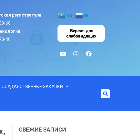
ская регистратура
KK
RU
39-60
Версия для
некология
слабовидящих
20-40
ГОСУДАРСТВЕННЫЕ ЗАКУПКИ
СВЕЖИЕ ЗАПИСИ
х,