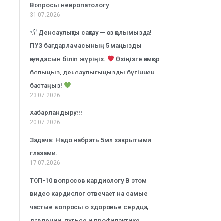
Вопросы невропатологу
31.07.2026
Денсаулықты сақтау — өз қолымызда!
ПУЗ бағдарламасының 5 маңызды
қағидасын біліп жүріңіз.
Өзіңізге қамқор
болыңыз, денсаулығыңызды бүгіннен
бастаңыз!
23.07.2026
Хабарландыру!!!
20.07.2026
Задача: Надо набрать 5мл закрытыми
глазами.
17.07.2026
ТОП-10 вопросов кардиологу В этом
видео кардиолог отвечает на самые
частые вопросы о здоровье сердца,
давлении, пульсе и профилактике