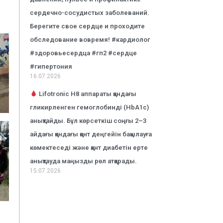
сердечно-сосудистых заболеваний.
Берегите свое сердце и проходите
обследование вовремя! #кардиолог
#здоровьесердца #гп2 #сердце
#гипертония
16.07.2026
Lifotronic H8 аппараты қандағы
гликирленген гемоглобинді (HbA1c)
анықтайды. Бұл көрсеткіш соңғы 2–3
айдағы қандағы қант деңгейін бақылауға
көмектеседі және қант диабетін ерте
анықтауда маңызды рөл атқарады.
15.07.2026