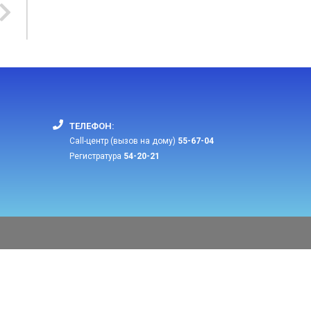
ТЕЛЕФОН:​
Call-центр (вызов на дому)
55-67-04
Регистратура
54-20-21