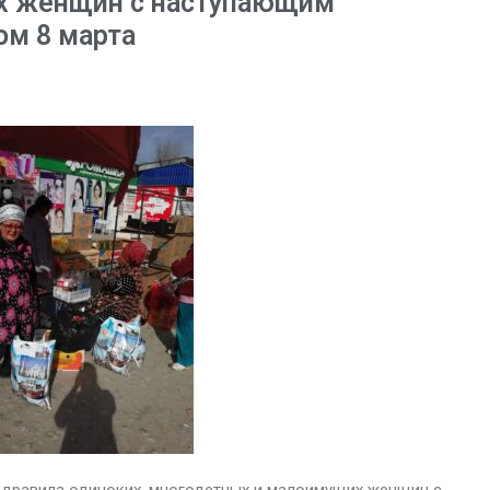
х женщин с наступающим
м 8 марта
дравила одиноких, многодетных и малоимущих женщин с