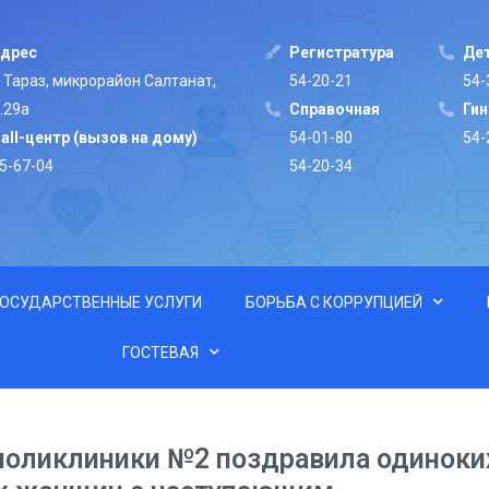
дрес
Регистратура
Дет
. Тараз, микрорайон Салтанат,
54-20-21
54-
.29а
Cправочная
Ги
all-центр (вызов на дому)
54-01-80
54-
5-67-04
54-20-34
ГОСУДАРСТВЕННЫЕ УСЛУГИ
БОРЬБА С КОРРУПЦИЕЙ
ГОСТЕВАЯ
поликлиники №2 поздравила одиноки