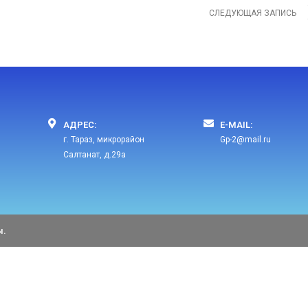
СЛЕДУЮЩАЯ ЗАПИСЬ
АДРЕС:
E-MAIL:​
г. Тараз, микрорайон
Gp-2@mail.ru​
Салтанат, д.29а
ы.