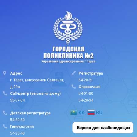
Адрес
Регистратура
г. Тараз, микрорайон Салтанат,
54-20-21
д.29а
Cправочная
Call-центр (вызов на дому)
54-01-80
55-67-04
54-20-34
KK
RU
Детская регистратура
54-39-60
Гинекология
Версия для слабовидящих
54-20-40