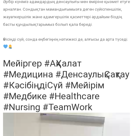
Әрбір күніміз адамдардың денсаулығы мен өміріне қызмет етуге
арналған. Сондықтан мамандығымызға деген сүйіспеншілік,
жауапкершілік және адамгершілік қасиеттері әрдайым біздің
басты құндылықтарымыз болып қала береді.
Өз ісіңді сүй, сонда еңбегіңнің нәтижесі де, алғысы да арта түседі.
Мейіргер #АқХалат
#Медицина #ДенсаулықСақтау
#КәсібіңдіСүй #Мейірім
#Медбике #Healthcare
#Nursing #TeamWork