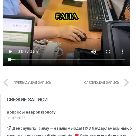
ПРЕДЫДУЩАЯ ЗАПИСЬ
СЛЕДУЮЩАЯ ЗАПИСЬ
СВЕЖИЕ ЗАПИСИ
Вопросы невропатологу
31.07.2026
Денсаулықты сақтау — өз қолымызда! ПУЗ бағдарламасының 5
маңызды қағидасын біліп жүріңіз.
Өзіңізге қамқор болыңыз,