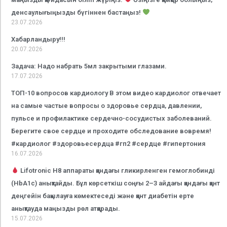
денсаулығыңызды бүгіннен бастаңыз!
23.07.2026
Хабарландыру!!!
20.07.2026
Задача: Надо набрать 5мл закрытыми глазами.
17.07.2026
ТОП-10 вопросов кардиологу В этом видео кардиолог отвечает
на самые частые вопросы о здоровье сердца, давлении,
пульсе и профилактике сердечно-сосудистых заболеваний.
Берегите свое сердце и проходите обследование вовремя!
#кардиолог #здоровьесердца #гп2 #сердце #гипертония
16.07.2026
Lifotronic H8 аппараты қандағы гликирленген гемоглобинді
(HbA1c) анықтайды. Бұл көрсеткіш соңғы 2–3 айдағы қандағы қант
деңгейін бақылауға көмектеседі және қант диабетін ерте
анықтауда маңызды рөл атқарады.
15.07.2026