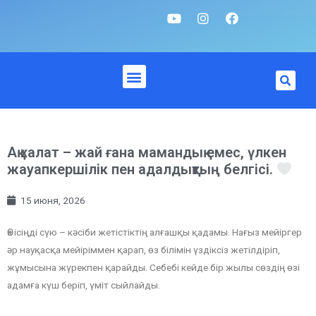
Ақ халат – жай ғана мамандық емес, үлкен
жауапкершілік пен адалдықтың белгісі.
15 июня, 2026
Өз ісіңді сүю – кәсіби жетістіктің алғашқы қадамы. Нағыз мейіргер
әр науқасқа мейіріммен қарап, өз білімін үздіксіз жетілдіріп,
жұмысына жүрекпен қарайды. Себебі кейде бір жылы сөздің өзі
адамға күш беріп, үміт сыйлайды.