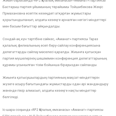
Жиын барысында «№2 Қалалық емханасы» «Аманат» партиясы
Бастауыш партия ұйымының төрайымы Тойшибекова Жеңіс
Прмахановна есептік кезеңдегі атқарған жұмыстары
қорытындыланып, алдағы кезеңге арналған негізгі міндеттері
мен басым бағыттар айқындалды.
Сондай-ақ күн тәртібіне сәйкес, «Аманат» партиясы Тараз
қалалық филиалының есеп беру-сайлау конференциясына
делегаттарды сайлау мәселесі қаралды. Жиынға қатысқан
партия мүшелерінің шешімімен конференция делегаттарының
құрамы ұсынылған тізім бойынша бірауыздан сайланды.
Жиынға қатысушылардың партияның мақсат-міндеттерін
жүзеге асыру бағытындағы жұмыстарды одан әрі жандандыру
жөнінде пікір алмасып, алдағы кезеңге нақты міндеттер
белгіледі.
Іс-шара соңында «№2 Қалалық емханасы» «Аманат» партиясы
БПҰ төрайымы Ж.П.Тойшибекова партия мүшелеріне алғыс