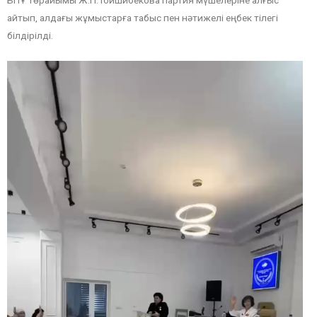
айтып, алдағы жұмыстарға табыс пен нәтижелі еңбек тілегі
білдірілді.