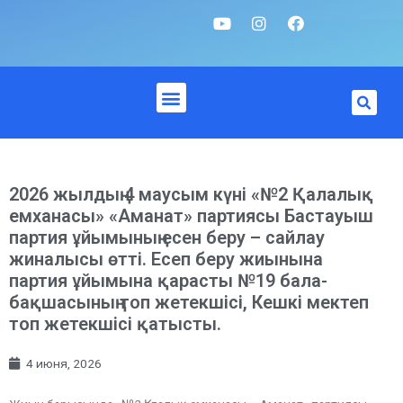
2026 жылдың 4 маусым күні «№2 Қалалық
емханасы» «Аманат» партиясы Бастауыш
партия ұйымының есен беру – сайлау
жиналысы өтті. Есеп беру жиынына
партия ұйымына қарасты №19 бала-
бақшасының топ жетекшісі, Кешкі мектеп
топ жетекшісі қатысты.
4 июня, 2026