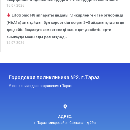
16.07.2026
Lifotronic H8 аппараты қандағы гликирленген гемоглобинді
(HbA1c) анықтайды. Бұл көрсеткіш соңғы 2–3 айдағы қандағы қант
деңгейін бақылауға көмектеседі және қант диабетін ерте
анықтауда маңызды рөл атқарады.
15.07.2026
Городская поликлиника №2. г.Тараз
Управления здравоохранения г.Тараз
АДРЕС:
г. Тараз, микрорайон Салтанат, д.29а