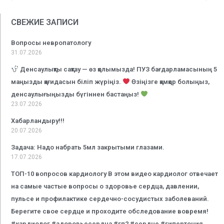
СВЕЖИЕ ЗАПИСИ
Вопросы невропатологу
31.07.2026
Денсаулықты сақтау — өз қолымызда! ПУЗ бағдарламасының 5
маңызды қағидасын біліп жүріңіз.
Өзіңізге қамқор болыңыз,
денсаулығыңызды бүгіннен бастаңыз!
23.07.2026
Хабарландыру!!!
20.07.2026
Задача: Надо набрать 5мл закрытыми глазами.
17.07.2026
ТОП-10 вопросов кардиологу В этом видео кардиолог отвечает
на самые частые вопросы о здоровье сердца, давлении,
пульсе и профилактике сердечно-сосудистых заболеваний.
Берегите свое сердце и проходите обследование вовремя!
#кардиолог #здоровьесердца #гп2 #сердце #гипертония