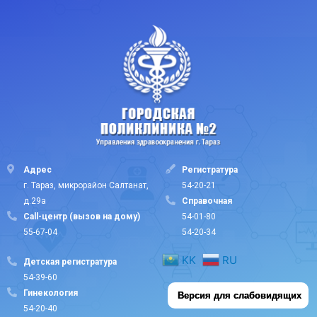
Адрес
Регистратура
г. Тараз, микрорайон Салтанат,
54-20-21
д.29а
Cправочная
Call-центр (вызов на дому)
54-01-80
55-67-04
54-20-34
KK
RU
Детская регистратура
54-39-60
Гинекология
Версия для слабовидящих
54-20-40