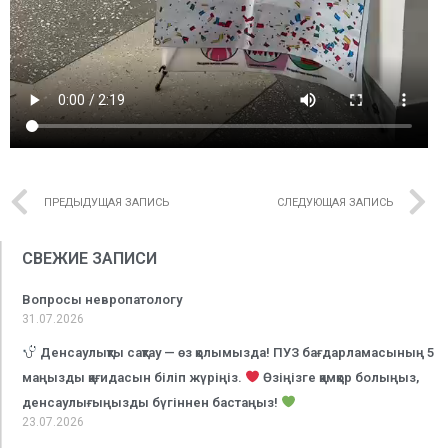
ПРЕДЫДУЩАЯ ЗАПИСЬ
СЛЕДУЮЩАЯ ЗАПИСЬ
СВЕЖИЕ ЗАПИСИ
Вопросы невропатологу
31.07.2026
Денсаулықты сақтау — өз қолымызда! ПУЗ бағдарламасының 5
маңызды қағидасын біліп жүріңіз.
Өзіңізге қамқор болыңыз,
денсаулығыңызды бүгіннен бастаңыз!
23.07.2026