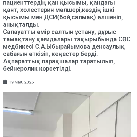
пациенттердің қан қысымы, қандағы
қант, холестерин мөлшері,көздің ішкі
қысымы мен ДСИ(бой,салмақ) өлшеніп,
анықталды.
Салауатты өмір салтын ұстану, дұрыс
тамақтану қағидалары тақырыбында СӨС
медбикесі С.А.Ыбырайымова денсаулық
сабағын өткізіп, кеңестер берді.
Ақпараттық парақшалар таратылып,
бейнеролик көрсетілді.
19 мая, 2026