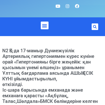
N2 ҚЕ-да 17-мамыр Дүниежүзілік
Артериялық гипертониямен күрес күніне
орай «Гипертонияны бірге жеңейік: қан
қысымын үнемі өлшеңіз» ұранымен
Ұлттық бағдарлама аясында АШЫҚ ЕСІК
КҮНІ ұйымдастырылып,
өткізілді.
Іс-шара барысында емханада және
емханаға қарасты «Ақбұлақ,
Талас,Шөлдала»БМСК бөлімдеріне келген