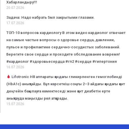
Хабарландыру!!!
20.07.2026
Задача: Надо набрать 5мл закрытыми глазами.
17.07.2026
ТОП-10 вопросов кардиологу В этом видео кардиолог отвечает
на самые частые вопросы о здоровье сердца, давлении,
пульсе и профилактике сердечно-сосудистых заболеваний.
Берегите свое сердце и проходите обследование вовремя!
#кардиолог #здоровьесердца #гп2 #сердце #гипертония
16.07.2026
Lifotronic H8 аппараты қандағы гликирленген гемоглобинді
(HbA1c) анықтайды. Бұл көрсеткіш соңғы 2–3 айдағы қандағы қант
деңгейін бақылауға көмектеседі және қант диабетін ерте
анықтауда маңызды рөл атқарады.
15.07.2026