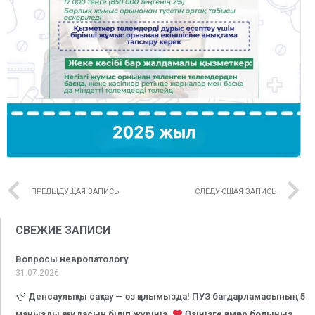
ПРЕДЫДУЩАЯ ЗАПИСЬ
СЛЕДУЮЩАЯ ЗАПИСЬ
СВЕЖИЕ ЗАПИСИ
Вопросы невропатологу
31.07.2026
Денсаулықты сақтау — өз қолымызда! ПУЗ бағдарламасының 5
маңызды қағидасын біліп жүріңіз.
Өзіңізге қамқор болыңыз,