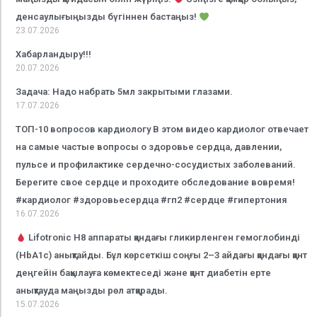
денсаулығыңызды бүгіннен бастаңыз!
23.07.2026
Хабарландыру!!!
20.07.2026
Задача: Надо набрать 5мл закрытыми глазами.
17.07.2026
ТОП-10 вопросов кардиологу В этом видео кардиолог отвечает
на самые частые вопросы о здоровье сердца, давлении,
пульсе и профилактике сердечно-сосудистых заболеваний.
Берегите свое сердце и проходите обследование вовремя!
#кардиолог #здоровьесердца #гп2 #сердце #гипертония
16.07.2026
Lifotronic H8 аппараты қандағы гликирленген гемоглобинді
(HbA1c) анықтайды. Бұл көрсеткіш соңғы 2–3 айдағы қандағы қант
деңгейін бақылауға көмектеседі және қант диабетін ерте
анықтауда маңызды рөл атқарады.
15.07.2026