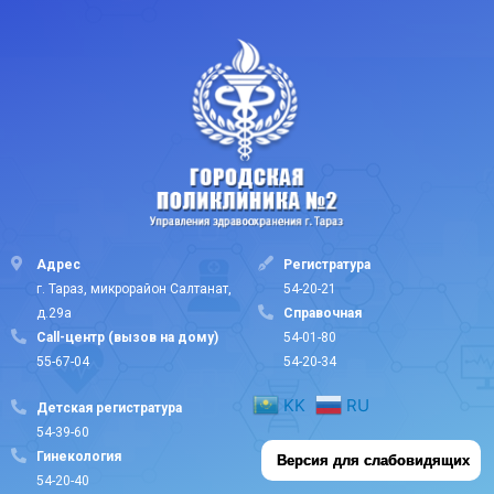
Адрес
Регистратура
г. Тараз, микрорайон Салтанат,
54-20-21
д.29а
Cправочная
Call-центр (вызов на дому)
54-01-80
55-67-04
54-20-34
KK
RU
Детская регистратура
54-39-60
Гинекология
Версия для слабовидящих
54-20-40