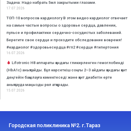
Задача: Надо набрать 5мл закрытыми глазами.
17.07.2026
ТОП-10 вопросов кардиологу В этом видео кардиолог отвечает
на самые частые вопросы о здоровье сердца, давлении,
пульсе и профилактике сердечно-сосудистых заболеваний.
Берегите свое сердце и проходите обследование вовремя!
#кардиолог #здоровьесердца #гп2 #сердце #гипертония
16.07.2026
Lifotronic H8 аппараты қандағы гликирленген гемоглобинді
(HbA1c) анықтайды. Бұл көрсеткіш соңғы 2–3 айдағы қандағы қант
деңгейін бақылауға көмектеседі және қант диабетін ерте
анықтауда маңызды рөл атқарады.
15.07.2026
Городская поликлиника №2. г.Тараз