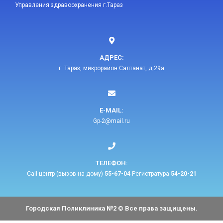
Управления здравоохранения г.Тараз
АДРЕС:
г. Тараз, микрорайон Салтанат, д.29а
E-MAIL:​
Gp-2@mail.ru​
ТЕЛЕФОН:​
Call-центр (вызов на дому)
55-67-04
Регистратура
54-20-21
Городская Поликлиника №2 © Все права защищены.