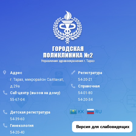
Адрес
Регистратура
г. Тараз, микрорайон Салтанат,
54-20-21
д.29а
Cправочная
Call-центр (вызов на дому)
54-01-80
55-67-04
54-20-34
KK
RU
Детская регистратура
54-39-60
Гинекология
Версия для слабовидящих
54-20-40