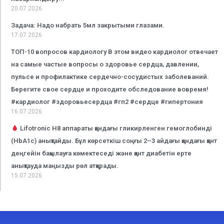
20.07.2026
Задача: Надо набрать 5мл закрытыми глазами.
17.07.2026
ТОП-10 вопросов кардиологу В этом видео кардиолог отвечает
на самые частые вопросы о здоровье сердца, давлении,
пульсе и профилактике сердечно-сосудистых заболеваний.
Берегите свое сердце и проходите обследование вовремя!
#кардиолог #здоровьесердца #гп2 #сердце #гипертония
16.07.2026
Lifotronic H8 аппараты қандағы гликирленген гемоглобинді
(HbA1c) анықтайды. Бұл көрсеткіш соңғы 2–3 айдағы қандағы қант
деңгейін бақылауға көмектеседі және қант диабетін ерте
анықтауда маңызды рөл атқарады.
15.07.2026