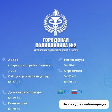
Адрес
Регистратура
г. Тараз, микрорайон Салтанат,
54-20-21
д.29а
Cправочная
Call-центр (вызов на дому)
54-01-80
55-67-04
54-20-34
KK
RU
Детская регистратура
54-39-60
Гинекология
Версия для слабовидящих
54-20-40