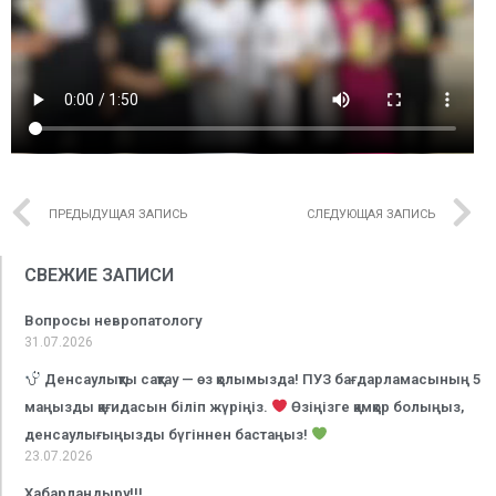
ПРЕДЫДУЩАЯ ЗАПИСЬ
СЛЕДУЮЩАЯ ЗАПИСЬ
СВЕЖИЕ ЗАПИСИ
Вопросы невропатологу
31.07.2026
Денсаулықты сақтау — өз қолымызда! ПУЗ бағдарламасының 5
маңызды қағидасын біліп жүріңіз.
Өзіңізге қамқор болыңыз,
денсаулығыңызды бүгіннен бастаңыз!
23.07.2026
Хабарландыру!!!