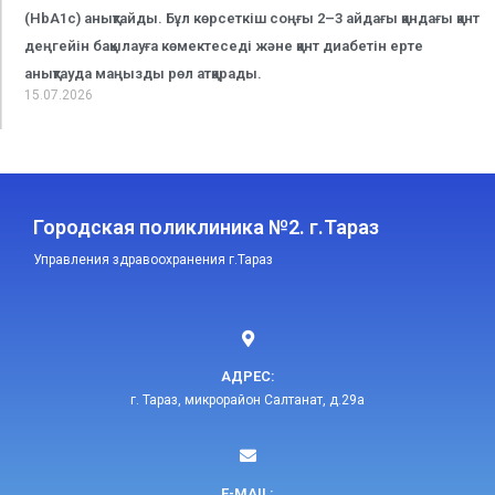
(HbA1c) анықтайды. Бұл көрсеткіш соңғы 2–3 айдағы қандағы қант
деңгейін бақылауға көмектеседі және қант диабетін ерте
анықтауда маңызды рөл атқарады.
15.07.2026
Городская поликлиника №2. г.Тараз
Управления здравоохранения г.Тараз
АДРЕС:
г. Тараз, микрорайон Салтанат, д.29а
E-MAIL:​