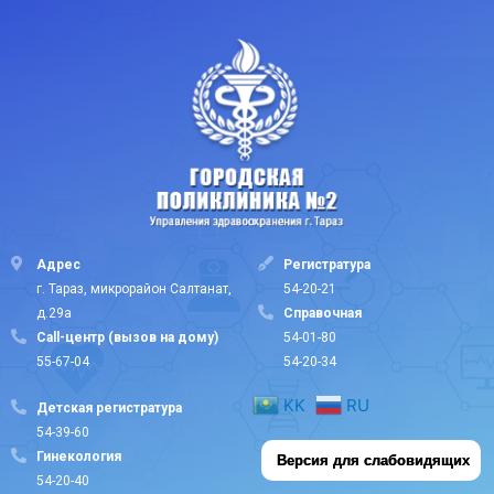
Адрес
Регистратура
г. Тараз, микрорайон Салтанат,
54-20-21
д.29а
Cправочная
Call-центр (вызов на дому)
54-01-80
55-67-04
54-20-34
KK
RU
Детская регистратура
54-39-60
Гинекология
Версия для слабовидящих
54-20-40