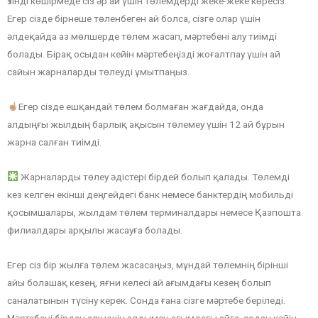
Үзінді көшірмеде сіз әр ай үшін төлемдерді жеке-жеке көресіз.
Егер сізде бірнеше төленбеген ай болса, сізге олар үшін
әлдеқайда аз мөлшерде төлем жасап, мәртебені алу тиімді
болады. Бірақ осыдан кейін мәртебеңізді жоғалтпау үшін ай
сайын жарналарды төлеуді ұмытпаңыз.
Егер сізде ешқандай төлем болмаған жағдайда, онда
алдыңғы жылдың барлық ақысын төлемеу үшін 12 ай бұрын
жарна салған тиімді.
Жарналарды төлеу әдістері бірдей болып қалады. Төлемді
кез келген екінші деңгейдегі банк немесе банктердің мобильді
қосымшалары, жылдам төлем терминалдары немесе Қазпошта
филиалдары арқылы жасауға болады.
Егер сіз бір жылға төлем жасасаңыз, мұндай төлемнің бірінші
айы болашақ кезең, яғни келесі ай ағымдағы кезең болып
саналатынын түсіну керек. Сонда ғана сізге мәртебе беріледі.
Мәртебені бірден алу үшін алдымен ағымдағы айға, содан кейін