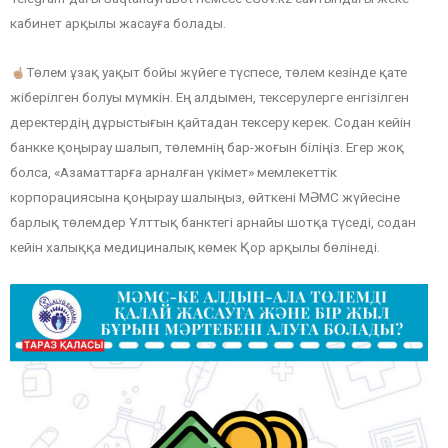
кабинет арқылы жасауға болады.
Төлем ұзақ уақыт бойы жүйеге түспесе, төлем кезінде қате
жіберілген болуы мүмкін. Ең алдымен, тексерулерге енгізілген
деректердің дұрыстығын қайтадан тексеру керек. Содан кейін
банкке қоңырау шалып, төлемнің бар-жоғын біліңіз. Егер жоқ
болса, «Азаматтарға арналған үкімет» мемлекеттік
корпорациясына қоңырау шалыңыз, өйткені МӘМС жүйесіне
барлық төлемдер Ұлттық банктегі арнайы шотқа түседі, содан
кейін халыққа медициналық көмек Қор арқылы бөлінеді.