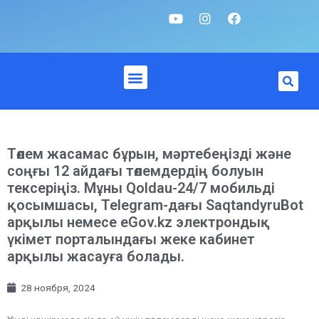
Төлем жасамас бұрын, мәртебеңізді және
соңғы 12 айдағы төлемдердің болуын
тексеріңіз. Мұны Qoldau-24/7 мобильді
қосымшасы, Telegram-дағы SaqtandyruBot
арқылы немесе eGov.kz электрондық
үкімет порталындағы жеке кабинет
арқылы жасауға болады.
28 ноября, 2024