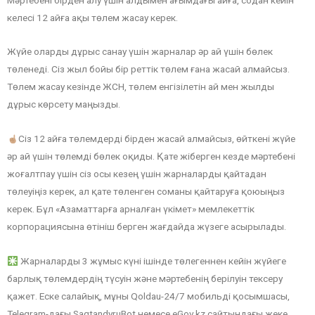
келесі 12 айға ақы төлем жасау керек.
Жүйе оларды дұрыс санау үшін жарналар әр ай үшін бөлек
төленеді. Сіз жыл бойы бір реттік төлем ғана жасай алмайсыз.
Төлем жасау кезінде ЖСН, төлем енгізілетін ай мен жылды
дұрыс көрсету маңызды.
Сіз 12 айға төлемдерді бірден жасай алмайсыз, өйткені жүйе
әр ай үшін төлемді бөлек оқиды. Қате жіберген кезде мәртебені
жоғалтпау үшін сіз осы кезең үшін жарналарды қайтадан
төлеуіңіз керек, ал қате төленген соманы қайтаруға қоюыңыз
керек. Бұл «Азаматтарға арналған үкімет» мемлекеттік
корпорациясына өтініш берген жағдайда жүзеге асырылады.
Жарналарды 3 жұмыс күні ішінде төлегеннен кейін жүйеге
барлық төлемдердің түсуін және мәртебенің берілуін тексеру
қажет. Еске салайық, мұны Qoldau-24/7 мобильді қосымшасы,
Telegram-дағы SaqtandyruBot немесе eGov.kz сайтындағы жеке