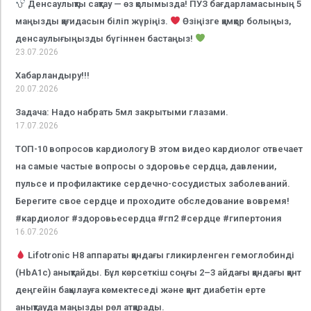
Денсаулықты сақтау — өз қолымызда! ПУЗ бағдарламасының 5
маңызды қағидасын біліп жүріңіз.
Өзіңізге қамқор болыңыз,
денсаулығыңызды бүгіннен бастаңыз!
23.07.2026
Хабарландыру!!!
20.07.2026
Задача: Надо набрать 5мл закрытыми глазами.
17.07.2026
ТОП-10 вопросов кардиологу В этом видео кардиолог отвечает
на самые частые вопросы о здоровье сердца, давлении,
пульсе и профилактике сердечно-сосудистых заболеваний.
Берегите свое сердце и проходите обследование вовремя!
#кардиолог #здоровьесердца #гп2 #сердце #гипертония
16.07.2026
Lifotronic H8 аппараты қандағы гликирленген гемоглобинді
(HbA1c) анықтайды. Бұл көрсеткіш соңғы 2–3 айдағы қандағы қант
деңгейін бақылауға көмектеседі және қант диабетін ерте
анықтауда маңызды рөл атқарады.