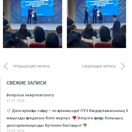
ПРЕДЫДУЩАЯ ЗАПИСЬ
СЛЕДУЮЩАЯ ЗАПИСЬ
СВЕЖИЕ ЗАПИСИ
Вопросы невропатологу
31.07.2026
Денсаулықты сақтау — өз қолымызда! ПУЗ бағдарламасының 5
маңызды қағидасын біліп жүріңіз.
Өзіңізге қамқор болыңыз,
денсаулығыңызды бүгіннен бастаңыз!
23.07.2026