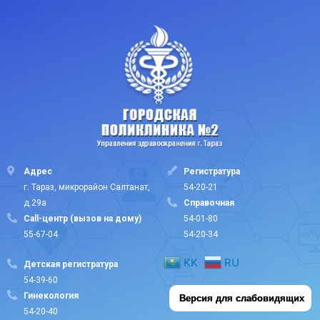
Адрес
Регистратура
г. Тараз, микрорайон Салтанат,
54-20-21
д.29а
Cправочная
Call-центр (вызов на дому)
54-01-80
55-67-04
54-20-34
KK
RU
Детская регистратура
54-39-60
Гинекология
Версия для слабовидящих
54-20-40