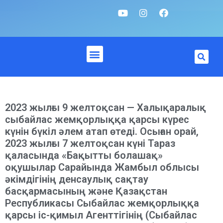
2023 жылғы 9 желтоқсан — Халықаралық
сыбайлас жемқорлыққа қарсы күрес
күнін бүкіл әлем атап өтеді. Осыған орай,
2023 жылғы 7 желтоқсан күні Тараз
қаласында «Бақытты болашақ»
оқушылар Сарайында Жамбыл облысы
әкімдігінің денсаулық сақтау
басқармасының және Қазақстан
Республикасы Сыбайлас жемқорлыққа
қарсы іс-қимыл Агенттігінің (Сыбайлас