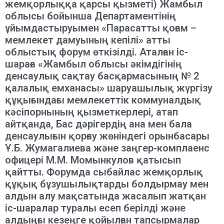
жемқорлыққа қарсы қызметі) Жамбыл
облысы бойынша Департаментінің
ұйымдастыруымен «Парасатты қоғам –
мемлекет дамуының кепілі» атты
облыстық форум өткізілді. Аталған іс-
шараға «Жамбыл облысы әкімдігінің
денсаулық сақтау басқармасының № 2
қалалық емханасы» шаруашылық жүргізу
құқығындағы мемлекеттік коммуналдық
кәсіпорнының қызметкерлері, атап
айтқанда, Бас дәрігердің ана мен бала
денсаулығын қорғау жөніндегі орынбасары
Ұ.Б. Жумагалиева және заңгер-комплаенс
офицері М.М. Момынкулов қатысып
қайтты. Форумда сыбайлас жемқорлық
құқық бұзушылықтарды болдырмау мен
алдын алу мақсатында жасалып жатқан
іс-шаралар туралы есеп берілді және
алдыңғы кезеңге қойылған тапсырмалар