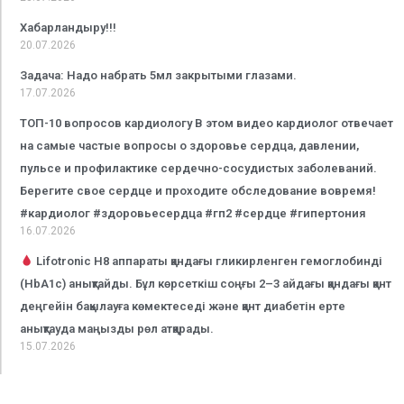
Хабарландыру!!!
20.07.2026
Задача: Надо набрать 5мл закрытыми глазами.
17.07.2026
ТОП-10 вопросов кардиологу В этом видео кардиолог отвечает
на самые частые вопросы о здоровье сердца, давлении,
пульсе и профилактике сердечно-сосудистых заболеваний.
Берегите свое сердце и проходите обследование вовремя!
#кардиолог #здоровьесердца #гп2 #сердце #гипертония
16.07.2026
Lifotronic H8 аппараты қандағы гликирленген гемоглобинді
(HbA1c) анықтайды. Бұл көрсеткіш соңғы 2–3 айдағы қандағы қант
деңгейін бақылауға көмектеседі және қант диабетін ерте
анықтауда маңызды рөл атқарады.
15.07.2026