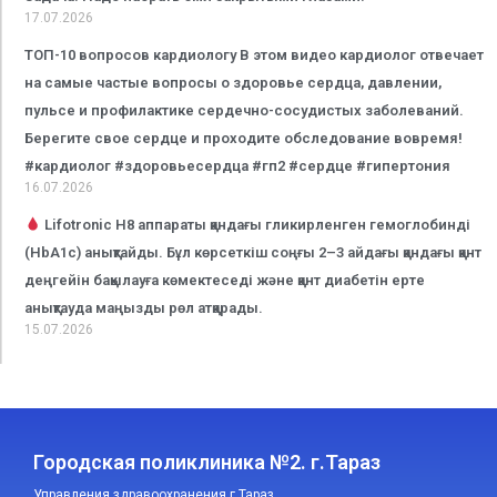
17.07.2026
ТОП-10 вопросов кардиологу В этом видео кардиолог отвечает
на самые частые вопросы о здоровье сердца, давлении,
пульсе и профилактике сердечно-сосудистых заболеваний.
Берегите свое сердце и проходите обследование вовремя!
#кардиолог #здоровьесердца #гп2 #сердце #гипертония
16.07.2026
Lifotronic H8 аппараты қандағы гликирленген гемоглобинді
(HbA1c) анықтайды. Бұл көрсеткіш соңғы 2–3 айдағы қандағы қант
деңгейін бақылауға көмектеседі және қант диабетін ерте
анықтауда маңызды рөл атқарады.
15.07.2026
Городская поликлиника №2. г.Тараз
Управления здравоохранения г.Тараз