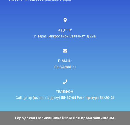
АДРЕС:
г. Тараз, микрорайон Салтанат, д.29а
E-MAIL:​
Gp-2@mail.ru​
ТЕЛЕФОН:​
Call-центр (вызов на дому)
55-67-04
Регистратура
54-20-21
Городская Поликлиника №2 © Все права защищены.