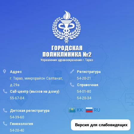
Адрес
Регистратура
г. Тараз, микрорайон Салтанат,
54-20-21
д.29а
Cправочная
Call-центр (вызов на дому)
54-01-80
55-67-04
54-20-34
KK
RU
Детская регистратура
54-39-60
Гинекология
Версия для слабовидящих
54-20-40