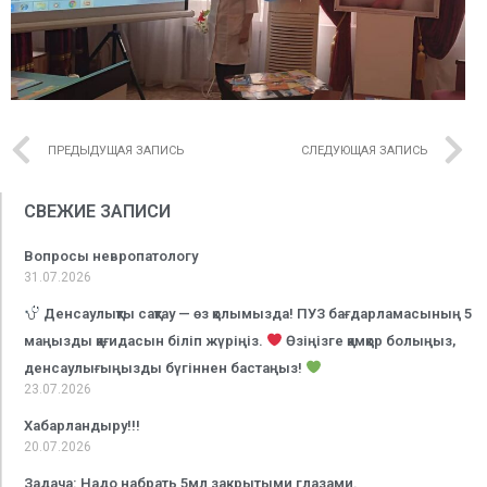
ПРЕДЫДУЩАЯ ЗАПИСЬ
СЛЕДУЮЩАЯ ЗАПИСЬ
СВЕЖИЕ ЗАПИСИ
Вопросы невропатологу
31.07.2026
Денсаулықты сақтау — өз қолымызда! ПУЗ бағдарламасының 5
маңызды қағидасын біліп жүріңіз.
Өзіңізге қамқор болыңыз,
денсаулығыңызды бүгіннен бастаңыз!
23.07.2026
Хабарландыру!!!
20.07.2026
Задача: Надо набрать 5мл закрытыми глазами.