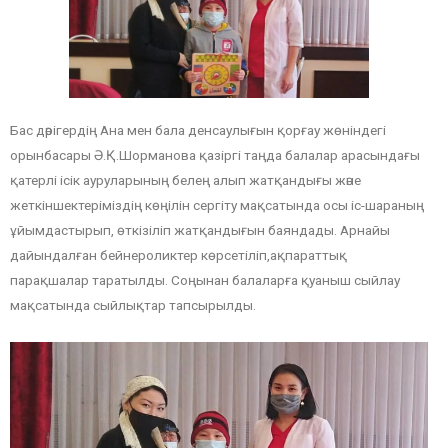
Бас дәрігердің Ана мен бала денсаулығын қорғау жөніндегі
орынбасары Ә.Қ.Шорманова қазіргі таңда балалар арасындағы
қатерлі ісік ауруларының белең алып жатқандығы және
жеткіншектеріміздің көңілін сергіту мақсатында осы іс-шараның
ұйымдастырып, өткізіліп жатқандығын баяндады. Арнайы
дайындалған бейнероликтер көрсетіліп,ақпараттық
парақшалар таратылды. Соңынан балаларға қуаныш сыйлау
мақсатында сыйлықтар тапсырылды.