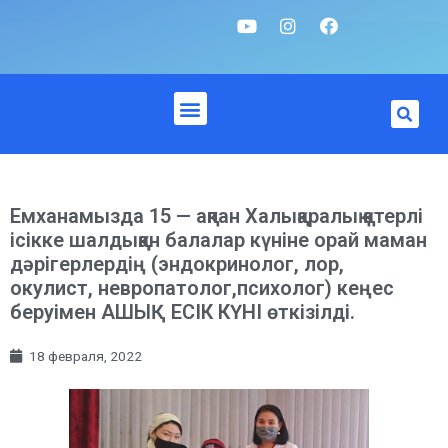
Емханамызда 15 — ақпан Халықаралық қатерлі
ісікке шалдыққан балалар күніне орай маман
дәрігерлердің (эндокринолог, лор,
окулист, невропатолог,психолог) кеңес
беруімен АШЫҚ ЕСІК КҮНІ өткізілді.
18 февраля, 2022