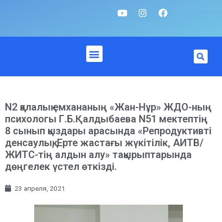
N2 қалалық емхананың «Жан-Нұр» ЖДО-ның
психологы Г.Б.Қалдыбаева N51 мектептің
8 сынып қыздары арасында «Репродуктивті
денсаулық, Ерте жастағы жүкітілік, АИТВ/
ЖИТС-тің алдын алу» тақырыптарында
дөңгелек үстел өткізді.
23 апреля, 2021