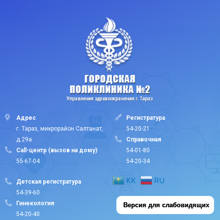
Адрес
Регистратура
г. Тараз, микрорайон Салтанат,
54-20-21
д.29а
Cправочная
Call-центр (вызов на дому)
54-01-80
55-67-04
54-20-34
KK
RU
Детская регистратура
54-39-60
Гинекология
Версия для слабовидящих
54-20-40