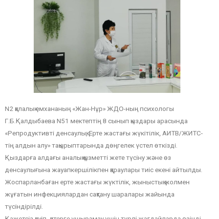
N2 қалалық емхананың «Жан-Нұр» ЖДО-ның психологы
Г.Б.Қалдыбаева N51 мектептің 8 сынып қыздары арасында
«Репродуктивті денсаулық, Ерте жастағы жүкітілік, АИТВ/ЖИТС-
тің алдын алу» тақырыптарында дөңгелек үстел өткізді.
Қыздарға алдағы аналық қызметті жете түсіну және өз
денсаулығына жауапкершілікпен қараулары тиіс екені айтылды.
Жоспарланбаған ерте жастағы жүктілік, жыныстық жолмен
жұғатын инфекциялардан сақтану шаралары жайында
түсіндірілді.
Қажетсіз қауіп- қатерге ұшырамау үшін түрлі жағдайларда өзіңді