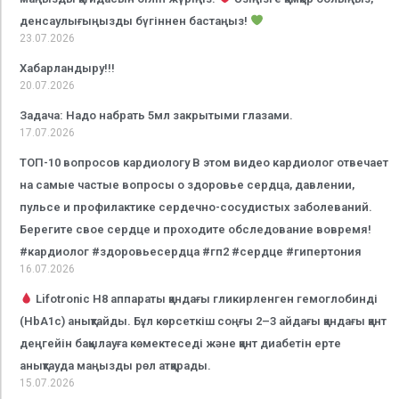
денсаулығыңызды бүгіннен бастаңыз!
23.07.2026
Хабарландыру!!!
20.07.2026
Задача: Надо набрать 5мл закрытыми глазами.
17.07.2026
ТОП-10 вопросов кардиологу В этом видео кардиолог отвечает
на самые частые вопросы о здоровье сердца, давлении,
пульсе и профилактике сердечно-сосудистых заболеваний.
Берегите свое сердце и проходите обследование вовремя!
#кардиолог #здоровьесердца #гп2 #сердце #гипертония
16.07.2026
Lifotronic H8 аппараты қандағы гликирленген гемоглобинді
(HbA1c) анықтайды. Бұл көрсеткіш соңғы 2–3 айдағы қандағы қант
деңгейін бақылауға көмектеседі және қант диабетін ерте
анықтауда маңызды рөл атқарады.
15.07.2026