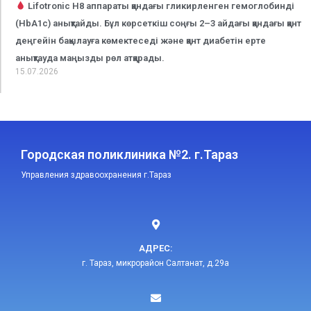
Lifotronic H8 аппараты қандағы гликирленген гемоглобинді
(HbA1c) анықтайды. Бұл көрсеткіш соңғы 2–3 айдағы қандағы қант
деңгейін бақылауға көмектеседі және қант диабетін ерте
анықтауда маңызды рөл атқарады.
15.07.2026
Городская поликлиника №2. г.Тараз
Управления здравоохранения г.Тараз
АДРЕС:
г. Тараз, микрорайон Салтанат, д.29а