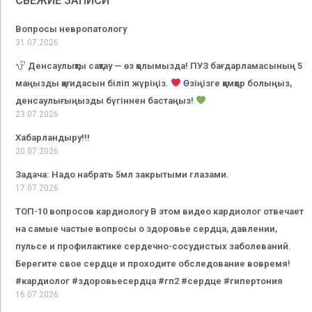
СВЕЖИЕ ЗАПИСИ
Вопросы невропатологу
31.07.2026
Денсаулықты сақтау — өз қолымызда! ПУЗ бағдарламасының 5
маңызды қағидасын біліп жүріңіз.
Өзіңізге қамқор болыңыз,
денсаулығыңызды бүгіннен бастаңыз!
23.07.2026
Хабарландыру!!!
20.07.2026
Задача: Надо набрать 5мл закрытыми глазами.
17.07.2026
ТОП-10 вопросов кардиологу В этом видео кардиолог отвечает
на самые частые вопросы о здоровье сердца, давлении,
пульсе и профилактике сердечно-сосудистых заболеваний.
Берегите свое сердце и проходите обследование вовремя!
#кардиолог #здоровьесердца #гп2 #сердце #гипертония
16.07.2026