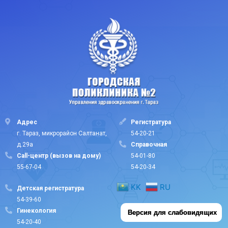
Адрес
Регистратура
г. Тараз, микрорайон Салтанат,
54-20-21
д.29а
Cправочная
Call-центр (вызов на дому)
54-01-80
55-67-04
54-20-34
KK
RU
Детская регистратура
54-39-60
Гинекология
Версия для слабовидящих
54-20-40